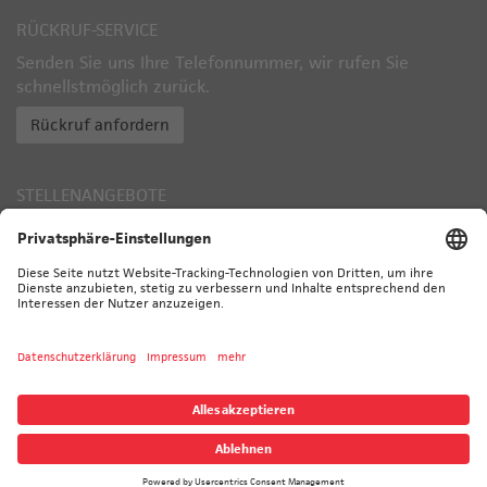
RÜCKRUF-SERVICE
Senden Sie uns Ihre Telefonnummer, wir rufen Sie
schnellstmöglich zurück.
Rückruf anfordern
STELLENANGEBOTE
Zu den aktuell offenen Stellen
TÜV ZERTIFIZIERT
© 2026 CALORIC - ALLE RECHTE VORBEHALTEN
KONTAKT
IMPRESSUM
DATENSCHUTZ
UNTERLIEFERANTEN
DOWNLOAD
SITEMAP