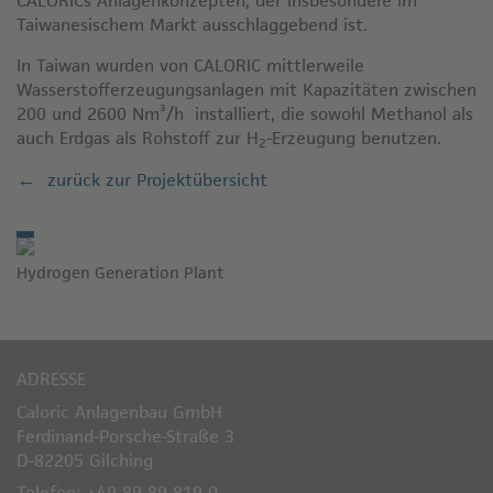
CALORICs Anlagenkonzepten, der insbesondere im
Taiwanesischem Markt ausschlaggebend ist.
In Taiwan wurden von CALORIC mittlerweile
Wasserstofferzeugungsanlagen mit Kapazitäten zwischen
200 und 2600 Nm³/h installiert, die sowohl Methanol als
auch Erdgas als Rohstoff zur H
-Erzeugung benutzen.
2
zurück zur Projektübersicht
Hydrogen Generation Plant
ADRESSE
Caloric Anlagenbau GmbH
Ferdinand-Porsche-Straße 3
D-82205 Gilching
Telefon: +49 89 89 819-0